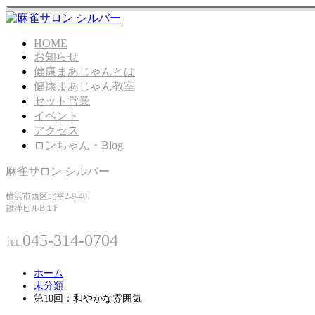
HOME
お知らせ
健康まあじゃんとは
健康まあじゃん教室
セット営業
イベント
アクセス
ロンちゃん・Blog
麻雀サロン シルバー
横浜市西区北幸2-9-40
銀洋ビルB１F
045-314-0704
TEL.
ホーム
未分類
第10回：和やかな雰囲気