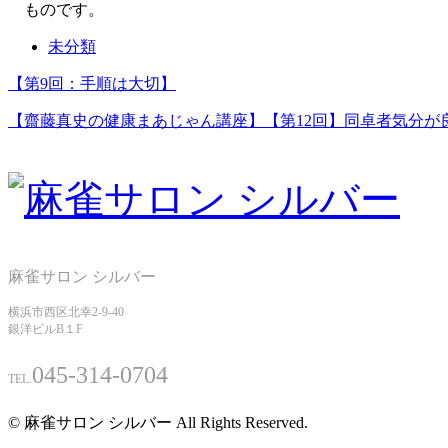
ものです。
未分類
【第9回：手順は大切】
【齋藤真史の健康まあじゃん講座】【第12回】同卓者気分が
麻雀サロン シルバー
横浜市西区北幸2-9-40
銀洋ビルB１F
045-314-0704
TEL.
© 麻雀サロン シルバー All Rights Reserved.