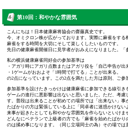
第10回：和やかな雰囲気
こんにちは！日本健康麻将協会の齋藤真史です。
今、オミクロン株が広がっております。実際に麻雀をする
麻雀をする時間を大切にそして楽しくしたいものです。
先日の健康麻雀開催日に見学者がおみえになりました。「
私の横浜健康麻雀同好会の参加基準は
・アガリ時にアガリ点数またはアガリ役を「自己申告が出
・1ゲームがおおよそ「1時間で打てる」ことが出来る。
の2点になっています。この2点を満たした方は原則、ご参
参加基準を設けたきっかけは健康麻雀に参加できる線引き
ゲームの進行に悪影響は出ないと思いました。ただ、考慮
す。普段は出来ることが初めての場所では「出来ない」事
たばかりの方は緊張している上に「同卓者に迷惑かけない
来事が起きたとしても和やかな雰囲気を作らないといけま
どんなにベテランで上級者の方でも「麻雀を始めたばかり
のは揉め事になります。（同じ立場同士の為）その場では